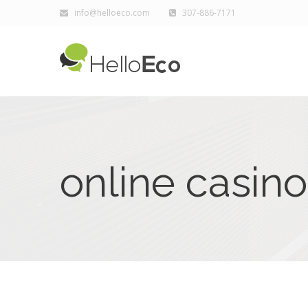
info@helloeco.com
307-886-7171
online casino 