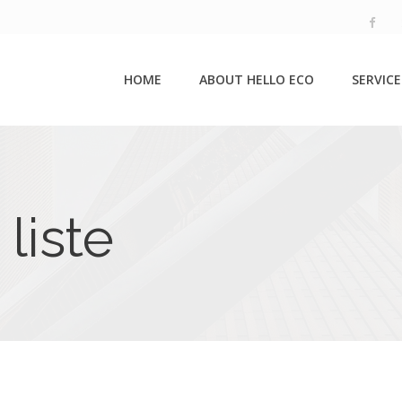
HOME
ABOUT HELLO ECO
SERVICE
liste