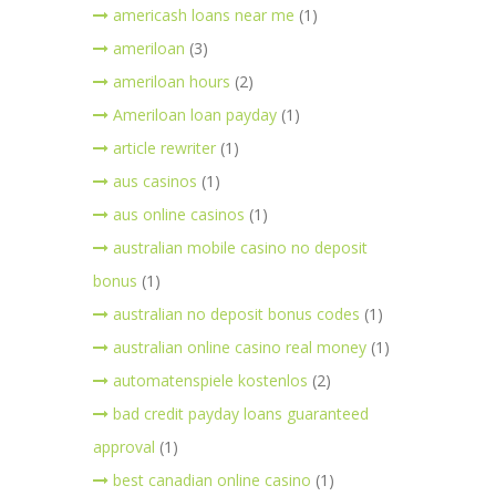
americash loans near me
(1)
ameriloan
(3)
ameriloan hours
(2)
Ameriloan loan payday
(1)
article rewriter
(1)
aus casinos
(1)
aus online casinos
(1)
australian mobile casino no deposit
bonus
(1)
australian no deposit bonus codes
(1)
australian online casino real money
(1)
automatenspiele kostenlos
(2)
bad credit payday loans guaranteed
approval
(1)
best canadian online casino
(1)