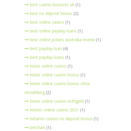
best casino bonuses uk
(1)
best no deposit bonus
(2)
best online casino
(1)
best online payday loans
(1)
best online pokies australia review
(1)
best payday loan
(4)
best payday loans
(1)
beste online casino
(1)
beste online casino bonus
(1)
beste online casino bonus ohne
einzahlung
(2)
beste online casino echtgeld
(1)
bestes online casino 2021
(1)
betamo casino no deposit bonus
(1)
betchan
(1)