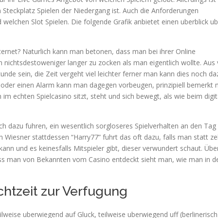
n Steckplatz Spielen der Niedergang ist. Auch die Anforderungen
welchen Slot Spielen. Die folgende Grafik anbietet einen uberblick ub
ternet? Naturlich kann man betonen, dass man bei ihrer Online
n nichtsdestoweniger langer zu zocken als man eigentlich wollte. Aus
nde sein, die Zeit vergeht viel leichter ferner man kann dies noch daz
ker oder einen Alarm kann man dagegen vorbeugen, prinzipiell bemerkt
im echten Spielcasino sitzt, steht und sich bewegt, als wie beim digi
ch dazu fuhren, ein wesentlich sorgloseres Spielverhalten an den Tag
 Wiesner stattdessen “Harry77” fuhrt das oft dazu, falls man statt z
ann und es keinesfalls Mitspieler gibt, dieser verwundert schaut. Übe
ass man von Bekannten vom Casino entdeckt sieht man, wie man in 
chtzeit zur Verfugung
eilweise uberwiegend auf Gluck, teilweise uberwiegend uff (berlinerisch