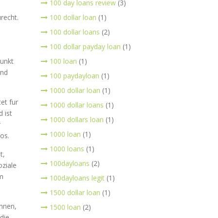
100 day loans review
(3)
recht.
100 dollar loan
(1)
100 dollar loans
(2)
100 dollar payday loan
(1)
Punkt
100 loan
(1)
und
100 paydayloan
(1)
1000 dollar loan
(1)
et fur
1000 dollar loans
(1)
 ist
1000 dollars loan
(1)
r
1000 loan
(1)
os.
1000 loans
(1)
t,
100dayloans
(2)
oziale
em
100dayloans legit
(1)
1500 dollar loan
(1)
onnen,
1500 loan
(2)
die