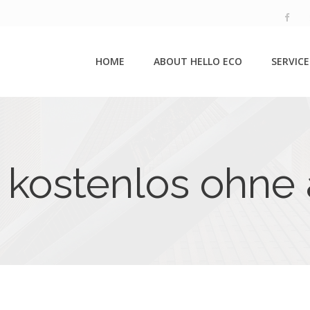
HOME
ABOUT HELLO ECO
SERVICE
e kostenlos ohn