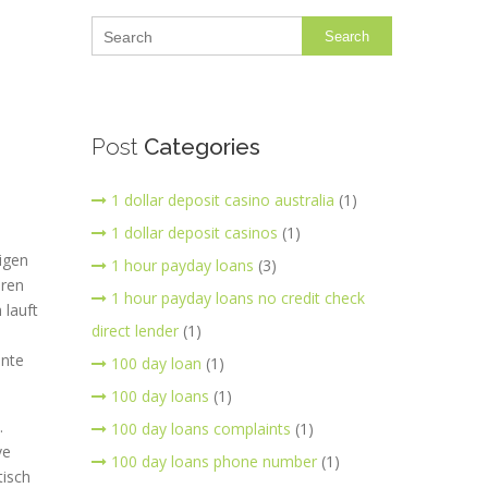
Search
Post
Categories
1 dollar deposit casino australia
(1)
1 dollar deposit casinos
(1)
igen
1 hour payday loans
(3)
eren
1 hour payday loans no credit check
 lauft
direct lender
(1)
ante
100 day loan
(1)
100 day loans
(1)
.
100 day loans complaints
(1)
ve
100 day loans phone number
(1)
tisch