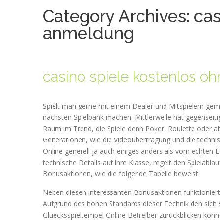
Category Archives:
cas
anmeldung
casino spiele kostenlos 
Spielt man gerne mit einem Dealer und Mitspielern gemei
nachsten Spielbank machen. Mittlerweile hat gegenseiti
Raum im Trend, die Spiele denn Poker, Roulette oder abe
Generationen, wie die Videoubertragung und die technisch
Online generell ja auch einiges anders als vom echten Le
technische Details auf ihre Klasse, regelt den Spielabla
Bonusaktionen, wie die folgende Tabelle beweist.
Neben diesen interessanten Bonusaktionen funktioniert
Aufgrund des hohen Standards dieser Technik den sich s
Gluecksspieltempel Online Betreiber zuruckblicken konnen