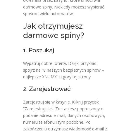
określana przez kasyno, ktore umożliwia
darmowe spiny. Niekiedy możesz wybierać
spośrod wielu automatow.
Jak otrzymujesz
darmowe spiny?
1. Poszukaj
Wypatruj dobrej oferty. Dzięki przykład
spojrz na “8 naszych bezpłatnych spinow –
najlepsze XNUMX” u gory tej strony.
2. Zarejestrować
Zarejestruj się w kasynie. Kliknij przycisk
“Zarejestruj się”. Zostaniesz poproszony o
podanie adresu e-mail, danych osobowych,
numeru telefonu i tym podobne. Po
zakończeniu otrzymasz wiadomość e-mail z