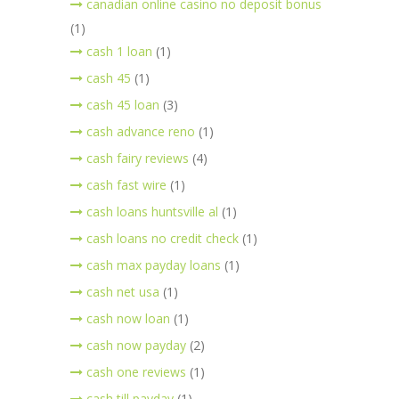
canadian online casino no deposit bonus
(1)
cash 1 loan
(1)
cash 45
(1)
cash 45 loan
(3)
cash advance reno
(1)
cash fairy reviews
(4)
cash fast wire
(1)
cash loans huntsville al
(1)
cash loans no credit check
(1)
cash max payday loans
(1)
cash net usa
(1)
cash now loan
(1)
cash now payday
(2)
cash one reviews
(1)
cash till payday
(1)