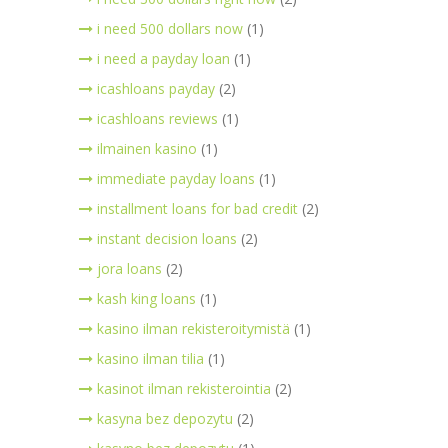
i need 500 dollars now
(1)
i need a payday loan
(1)
icashloans payday
(2)
icashloans reviews
(1)
ilmainen kasino
(1)
immediate payday loans
(1)
installment loans for bad credit
(2)
instant decision loans
(2)
jora loans
(2)
kash king loans
(1)
kasino ilman rekisteroitymistä
(1)
kasino ilman tilia
(1)
kasinot ilman rekisterointia
(2)
kasyna bez depozytu
(2)