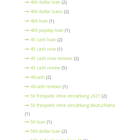
400 dollar loan
(2)
400 dollar loans
(2)
400 loan
(1)
400 payday loan
(1)
45 cash loan
(2)
45 cash now
(1)
45 cash now reviews
(2)
45 cash review
(5)
45cash
(2)
45cash reviews
(1)
50 freispiele ohne einzahlung 2021
(2)
50 freispiele ohne einzahlung deutschland
(1)
50 loan
(1)
500 dollar loan
(2)