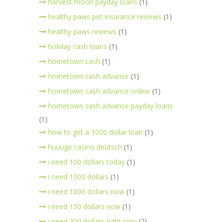
harvest moon payday loans
(1)
healthy paws pet insurance reviews
(1)
healthy paws reviews
(1)
holiday cash loans
(1)
hometown cash
(1)
hometown cash advance
(1)
hometown cash advance online
(1)
hometown cash advance payday loans
(1)
how to get a 1000 dollar loan
(1)
huuuge casino deutsch
(1)
i need 100 dollars today
(1)
i need 1000 dollars
(1)
i need 1000 dollars now
(1)
i need 150 dollars now
(1)
i need 300 dollars right now
(2)