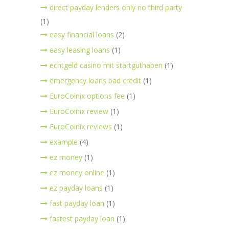
direct payday lenders only no third party
(1)
easy financial loans
(2)
easy leasing loans
(1)
echtgeld casino mit startguthaben
(1)
emergency loans bad credit
(1)
EuroCoinix options fee
(1)
EuroCoinix review
(1)
EuroCoinix reviews
(1)
example
(4)
ez money
(1)
ez money online
(1)
ez payday loans
(1)
fast payday loan
(1)
fastest payday loan
(1)