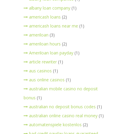
albany loan company
(1)
americash loans
(2)
americash loans near me
(1)
ameriloan
(3)
ameriloan hours
(2)
Ameriloan loan payday
(1)
article rewriter
(1)
aus casinos
(1)
aus online casinos
(1)
australian mobile casino no deposit
bonus
(1)
australian no deposit bonus codes
(1)
australian online casino real money
(1)
automatenspiele kostenlos
(2)
bad credit payday loans guaranteed