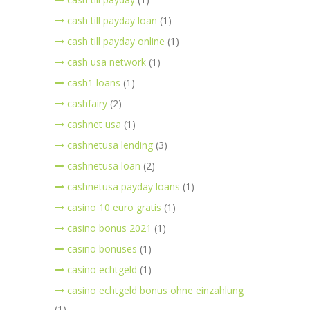
cash till payday loan
(1)
cash till payday online
(1)
cash usa network
(1)
cash1 loans
(1)
cashfairy
(2)
cashnet usa
(1)
cashnetusa lending
(3)
cashnetusa loan
(2)
cashnetusa payday loans
(1)
casino 10 euro gratis
(1)
casino bonus 2021
(1)
casino bonuses
(1)
casino echtgeld
(1)
casino echtgeld bonus ohne einzahlung
(1)