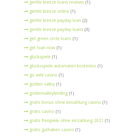
gentle breeze loans reviews
(1)
gentle breeze online
(1)
gentle breeze payday loan
(2)
gentle breeze payday loans
(3)
get green circle loans
(1)
get loan now
(1)
glückspiele
(1)
glücksspiele automaten kostenlos
(1)
go wild casino
(1)
golden valley
(1)
goldenvalleylending
(1)
gratis bonus ohne einzahlung casino
(1)
gratis casino
(1)
gratis freispiele ohne einzahlung 2021
(1)
gratis guthaben casino
(1)