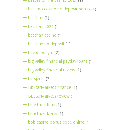
bestes online casino 2021
(1)
betamo casino no deposit bonus
(1)
betchan
(1)
betchan 2021
(1)
betchan casino
(1)
betchan no deposit
(1)
bez depozytu
(2)
big valley financial payday loans
(1)
big valley financial review
(1)
bit spiele
(2)
BitStarMarkets finance
(1)
BitStarMarkets review
(1)
blue trust loan
(1)
blue trust loans
(1)
bob casino bonus code online
(1)