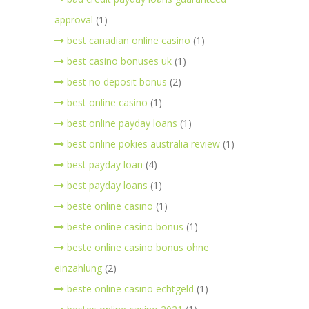
approval
(1)
best canadian online casino
(1)
best casino bonuses uk
(1)
best no deposit bonus
(2)
best online casino
(1)
best online payday loans
(1)
best online pokies australia review
(1)
best payday loan
(4)
best payday loans
(1)
beste online casino
(1)
beste online casino bonus
(1)
beste online casino bonus ohne
einzahlung
(2)
beste online casino echtgeld
(1)