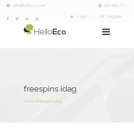
info@helloeco.com
307-886-7171
Login
Register
freespins idag
Home
/
freespins idag