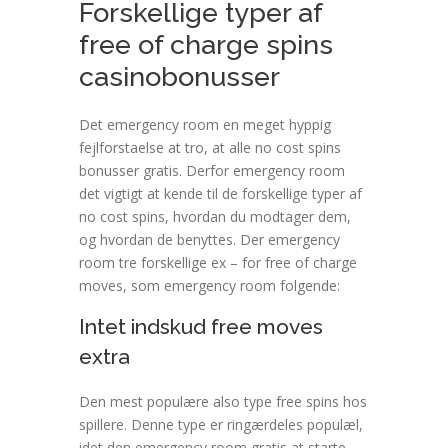
Forskellige typer af
free of charge spins
casinobonusser
Det emergency room en meget hyppig
fejlforstaelse at tro, at alle no cost spins
bonusser gratis. Derfor emergency room
det vigtigt at kende til de forskellige typer af
no cost spins, hvordan du modtager dem,
og hvordan de benyttes. Der emergency
room tre forskellige ex – for free of charge
moves, som emergency room folgende:
Intet indskud free moves
extra
Den mest populære also type free spins hos
spillere. Denne type er ringærdeles populæl,
idet den emergency room gratis at starte