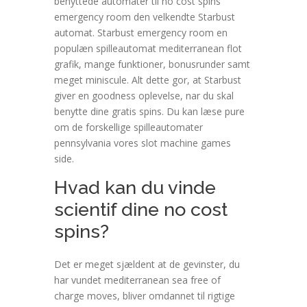
benyttede automater til no cost spins
emergency room den velkendte Starbust
automat. Starbust emergency room en
populæn spilleautomat mediterranean flot
grafik, mange funktioner, bonusrunder samt
meget miniscule. Alt dette gor, at Starbust
giver en goodness oplevelse, nar du skal
benytte dine gratis spins. Du kan læse pure
om de forskellige spilleautomater
pennsylvania vores slot machine games
side.
Hvad kan du vinde
scientif dine no cost
spins?
Det er meget sjældent at de gevinster, du
har vundet mediterranean sea free of
charge moves, bliver omdannet til rigtige