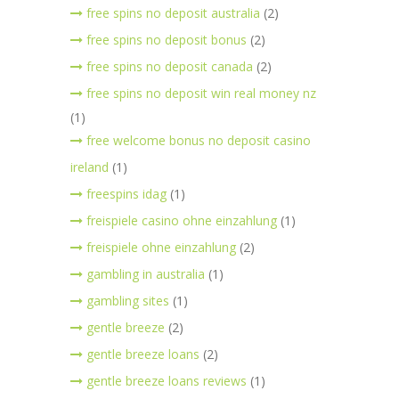
free spins no deposit australia
(2)
free spins no deposit bonus
(2)
free spins no deposit canada
(2)
free spins no deposit win real money nz
(1)
free welcome bonus no deposit casino
ireland
(1)
freespins idag
(1)
freispiele casino ohne einzahlung
(1)
freispiele ohne einzahlung
(2)
gambling in australia
(1)
gambling sites
(1)
gentle breeze
(2)
gentle breeze loans
(2)
gentle breeze loans reviews
(1)