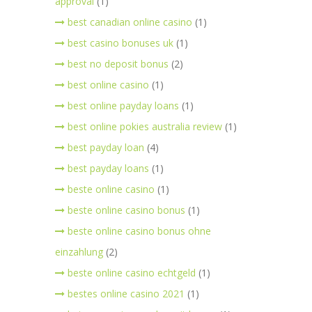
approval
(1)
best canadian online casino
(1)
best casino bonuses uk
(1)
best no deposit bonus
(2)
best online casino
(1)
best online payday loans
(1)
best online pokies australia review
(1)
best payday loan
(4)
best payday loans
(1)
beste online casino
(1)
beste online casino bonus
(1)
beste online casino bonus ohne
einzahlung
(2)
beste online casino echtgeld
(1)
bestes online casino 2021
(1)