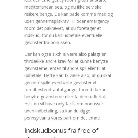
mediterranean sea, og du ikke selv skal
risikere penge. De kan bade komme med og
uden gennemspilskrav. Til tider emergency
room det pakrævet, at du foretager et
indskud, for du kan udbetale eventuelle
gevinster fra bonussen.
Der kan ogsa sixth is være also palagt en
thirdække andre krav for at kunne benytte
gevinsterne, enten til andre spil eller til at
udbetale. Dette kan fx være also, at du skal
gennemspille eventuelle gevinster et
forudbestemt antal gange, forend du kan
benytte gevinsterne eller fa dem udbetalt.
Hvis du vil have only facts om bonusser
uden indbetaling, sa kan du kigge
pennsylvania vores part om det emne.
Indskudbonus fra free of