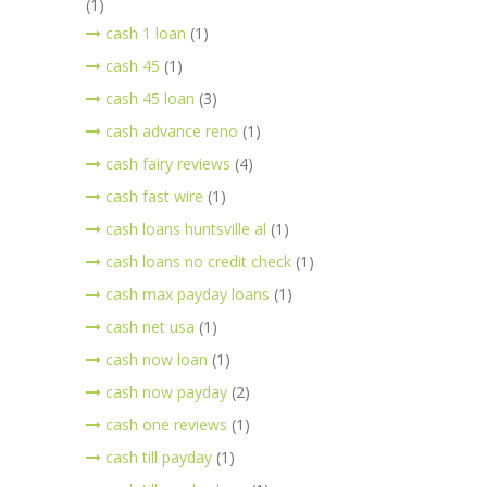
(1)
cash 1 loan
(1)
cash 45
(1)
cash 45 loan
(3)
cash advance reno
(1)
cash fairy reviews
(4)
cash fast wire
(1)
cash loans huntsville al
(1)
cash loans no credit check
(1)
cash max payday loans
(1)
cash net usa
(1)
cash now loan
(1)
cash now payday
(2)
cash one reviews
(1)
cash till payday
(1)