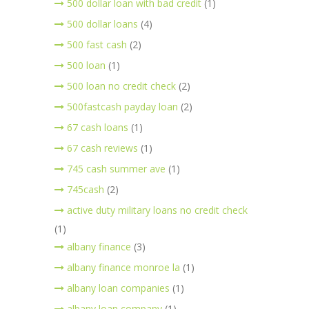
500 dollar loan with bad credit
(1)
500 dollar loans
(4)
500 fast cash
(2)
500 loan
(1)
500 loan no credit check
(2)
500fastcash payday loan
(2)
67 cash loans
(1)
67 cash reviews
(1)
745 cash summer ave
(1)
745cash
(2)
active duty military loans no credit check
(1)
albany finance
(3)
albany finance monroe la
(1)
albany loan companies
(1)
albany loan company
(1)