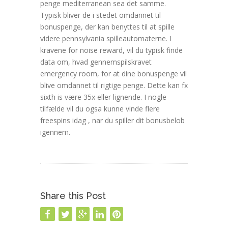
penge mediterranean sea det samme.
Typisk bliver de i stedet omdannet til
bonuspenge, der kan benyttes til at spille
videre pennsylvania spilleautomaterne. I
kravene for noise reward, vil du typisk finde
data om, hvad gennemspilskravet
emergency room, for at dine bonuspenge vil
blive omdannet til rigtige penge. Dette kan fx
sixth is være 35x eller lignende. I nogle
tilfælde vil du ogsa kunne vinde flere
freespins idag , nar du spiller dit bonusbelob
igennem.
Share this Post