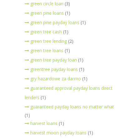
green circle loan
(3)
green pine loans
(1)
green pine payday loans
(1)
green tree cash
(1)
green tree lending
(2)
green tree loans
(1)
green tree payday loan
(1)
greentree payday loans
(1)
gry hazardowe za darmo
(1)
guaranteed approval payday loans direct
lenders
(1)
guaranteed payday loans no matter what
(1)
harvest loans
(1)
harvest moon payday loans
(1)