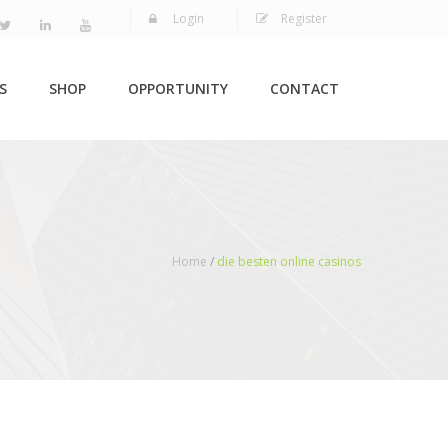
Login
Register
S
SHOP
OPPORTUNITY
CONTACT
Home
/
die besten online casinos