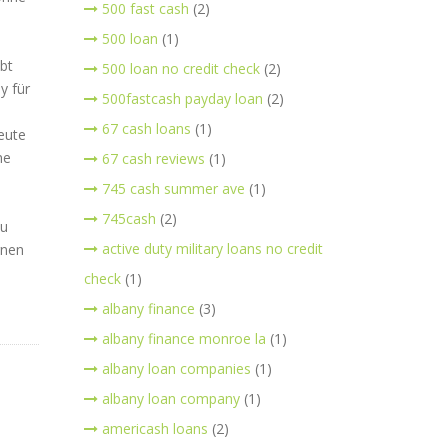
500 fast cash
(2)
500 loan
(1)
bt
500 loan no credit check
(2)
y für
500fastcash payday loan
(2)
67 cash loans
(1)
eute
ne
67 cash reviews
(1)
745 cash summer ave
(1)
745cash
(2)
zu
active duty military loans no credit
rnen
check
(1)
albany finance
(3)
albany finance monroe la
(1)
albany loan companies
(1)
albany loan company
(1)
americash loans
(2)