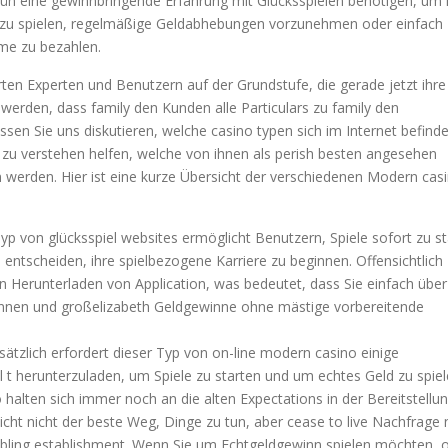
 fün eine gewinnbringende Erfahrung mit Glücksspielen benötigen, um 
 zu spielen, regelmäßige Geldabhebungen vorzunehmen oder einfach
eme zu bezahlen.
ten Experten und Benutzern auf der Grundstufe, die gerade jetzt ihre
 werden, dass family den Kunden alle Particulars zu family den
sen Sie uns diskutieren, welche casino typen sich im Internet befind
n zu verstehen helfen, welche von ihnen als perish besten angesehen
 werden. Hier ist eine kurze Übersicht der verschiedenen Modern cas
p von glücksspiel websites ermöglicht Benutzern, Spiele sofort zu st
entscheiden, ihre spielbezogene Karriere zu beginnen. Offensichtlich
n Herunterladen von Application, was bedeutet, dass Sie einfach über
 eönnen und großelizabeth Geldgewinne ohne mästige vorbereitende
ätzlich erfordert dieser Typ von on-line modern casino einige
t herunterzuladen, um Spiele zu starten und um echtes Geld zu spiel
no halten sich immer noch an die alten Expectations in der Bereitstellu
eicht nicht der beste Weg, Dinge zu tun, aber cease to live Nachfrage
ambling establishment. Wenn Sie um Echtgeldgewinn spielen möchten, 