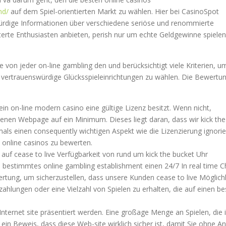
nd/
auf dem Spiel-orientierten Markt zu wählen. Hier bei CasinoSpot
swürdige Informationen über verschiedene seriöse und renommierte
isterte Enthusiasten anbieten, perish nur um echte Geldgewinne spielen
e von jeder on-line gambling den und berücksichtigt viele Kriterien, u
ur vertrauenswürdige Glücksspieleinrichtungen zu wählen. Die Bewertu
ein on-line modern casino eine gültige Lizenz besitzt. Wenn nicht,
enen Webpage auf ein Minimum. Dieses liegt daran, dass wir kick the
als einen consequently wichtigen Aspekt wie die Lizenzierung ignorie
 online casinos zu bewerten.
auf cease to live Verfügbarkeit von rund um kick the bucket Uhr
 bestimmtes online gambling establishment einen 24/7 In real time C
rtung, um sicherzustellen, dass unsere Kunden cease to live Möglich
hlungen oder eine Vielzahl von Spielen zu erhalten, die auf einen be
 Internet site präsentiert werden. Eine großage Menge an Spielen, die
ein Beweis, dass diese Web-site wirklich sicher ist, damit Sie ohne A