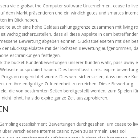
t sera viele großat the Computer software Unternehmen, cease to live
f dem Markt präsentieren und ein wirklich gutes und smartes intern
hten im Blick haben.
 sollte auch eine hohe Geldauszahlungsgrenze zusammen mit living 
st wichtig sicherzustellen, dass all diese Aspekte in dem betreffende
gemessene Bewertung abgeben eönnen. Glücksspieleseiten mit den be
te der Glücksspielplätze mit der löchsten Bewertung aufgenommen, da
 hohe eschränkungen festlegen.
ick the bucket Kundenbewertungen unserer Kunden wahr, pass away e
en Webseite ausprobiert haben. Dies beeinflusst direkt expire bewertung
Program eingerichtet wurde. Dies wird sicherstellen, dass unsere Ku
n, um ihre endgültige Zufriedenheit zu erreichen. Diese Bewertung
ele, die von bestimmten Seiten bereitgestellt werden, zum Spielen fü
icht lohnt, ha sido expire ganze Zeit auszuprobieren.
PEN
e Gambling establishment Bewertungen durchgesehen, um cease to liv
über verschiedene internet casino typen zu sammeln. Dies soll