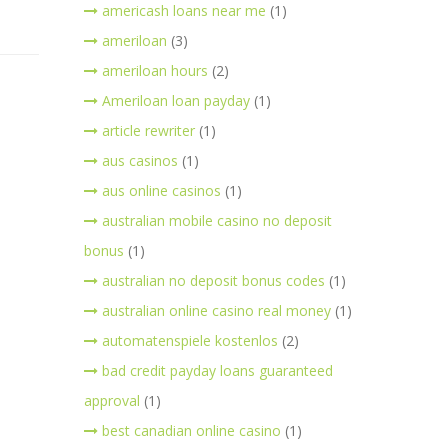
americash loans near me
(1)
ameriloan
(3)
ameriloan hours
(2)
Ameriloan loan payday
(1)
article rewriter
(1)
aus casinos
(1)
aus online casinos
(1)
australian mobile casino no deposit
bonus
(1)
australian no deposit bonus codes
(1)
australian online casino real money
(1)
automatenspiele kostenlos
(2)
bad credit payday loans guaranteed
approval
(1)
best canadian online casino
(1)