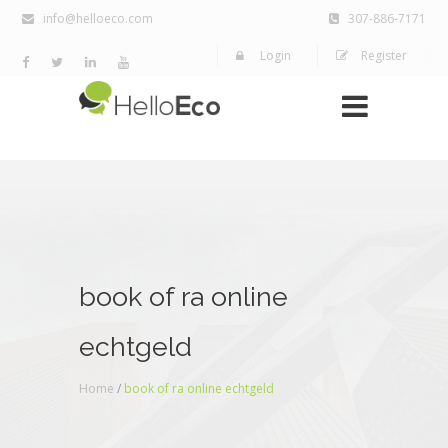
info@helloeco.com
307-886-7171
Login
Register
book of ra online
echtgeld
Home
/
book of ra online echtgeld