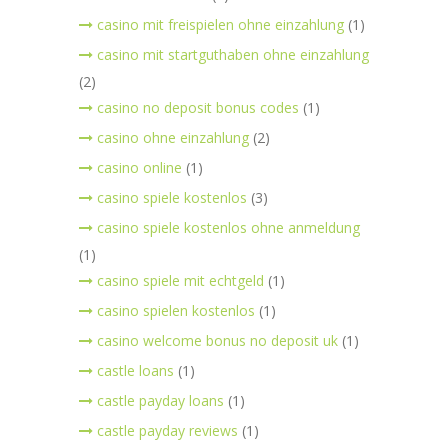
casino mit freispielen ohne einzahlung
(1)
casino mit startguthaben ohne einzahlung
(2)
casino no deposit bonus codes
(1)
casino ohne einzahlung
(2)
casino online
(1)
casino spiele kostenlos
(3)
casino spiele kostenlos ohne anmeldung
(1)
casino spiele mit echtgeld
(1)
casino spielen kostenlos
(1)
casino welcome bonus no deposit uk
(1)
castle loans
(1)
castle payday loans
(1)
castle payday reviews
(1)