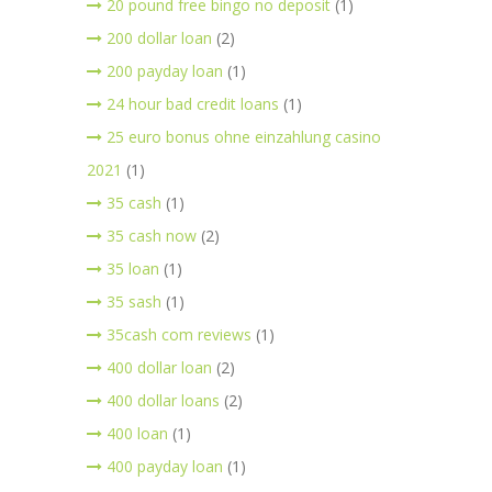
20 pound free bingo no deposit
(1)
200 dollar loan
(2)
200 payday loan
(1)
24 hour bad credit loans
(1)
25 euro bonus ohne einzahlung casino
2021
(1)
35 cash
(1)
35 cash now
(2)
35 loan
(1)
35 sash
(1)
35cash com reviews
(1)
400 dollar loan
(2)
400 dollar loans
(2)
400 loan
(1)
400 payday loan
(1)