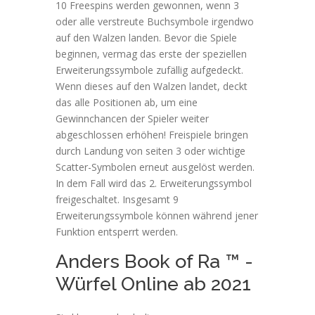
10 Freespins werden gewonnen, wenn 3
oder alle verstreute Buchsymbole irgendwo
auf den Walzen landen. Bevor die Spiele
beginnen, vermag das erste der speziellen
Erweiterungssymbole zufällig aufgedeckt.
Wenn dieses auf den Walzen landet, deckt
das alle Positionen ab, um eine
Gewinnchancen der Spieler weiter
abgeschlossen erhöhen! Freispiele bringen
durch Landung von seiten 3 oder wichtige
Scatter-Symbolen erneut ausgelöst werden.
In dem Fall wird das 2. Erweiterungssymbol
freigeschaltet. Insgesamt 9
Erweiterungssymbole können während jener
Funktion entsperrt werden.
Anders Book of Ra ™ -
Würfel Online ab 2021