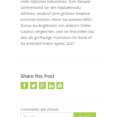
mehr Optionen bekommen. Zum Beispiel
sachverstand Sie den Kapitaleinsatz
erhöhen, wodurch Jene größere Gewinne
erreichen können. Wenn Sie unseren ARES-
Bonus via Angeboten von anderen Online-
Casinos vergleichen, sein sie feststellen das
dies als großartige Promotion für Book of
Ra EchtGeld Online Spieler 2021.
Share this Post
Comments are closed.
Search