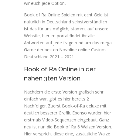
wir euch jede Option,
Book of Ra Online Spielen mit echt Geld ist
natürlich in Deutschland selbstverständlich
ist das für uns möglich, stammt auf unsere
Website, hier im portal findet ihr alle
Antworten auf jede frage rund um das mega
Game der besten Novoline online Casinos
Deutschland 2021 – 2021.
Book of Ra Online in der
nahen 3ten Version.
Nachdem die erste Version grafisch sehr
einfach war, gibt es hier bereits 2
Nachfolger. Zuerst Book-of-Ra deluxe mit
deutlich besserer Grafik. Ebenso wurden hier
erstmals Video-Sequenzen eingebaut. Ganz
neu ist nun die Book of Ra 6 Walzen Version.
Hier verspricht diese eine, zusätzliche Walze