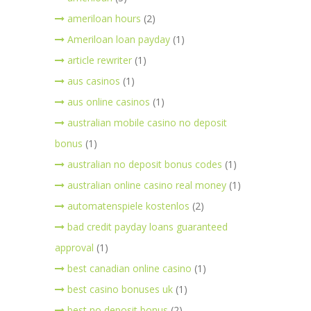
ameriloan hours
(2)
Ameriloan loan payday
(1)
article rewriter
(1)
aus casinos
(1)
aus online casinos
(1)
australian mobile casino no deposit
bonus
(1)
australian no deposit bonus codes
(1)
australian online casino real money
(1)
automatenspiele kostenlos
(2)
bad credit payday loans guaranteed
approval
(1)
best canadian online casino
(1)
best casino bonuses uk
(1)
best no deposit bonus
(2)