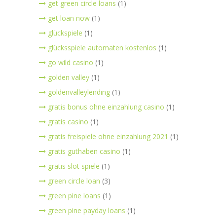
get green circle loans
(1)
get loan now
(1)
glückspiele
(1)
glücksspiele automaten kostenlos
(1)
go wild casino
(1)
golden valley
(1)
goldenvalleylending
(1)
gratis bonus ohne einzahlung casino
(1)
gratis casino
(1)
gratis freispiele ohne einzahlung 2021
(1)
gratis guthaben casino
(1)
gratis slot spiele
(1)
green circle loan
(3)
green pine loans
(1)
green pine payday loans
(1)