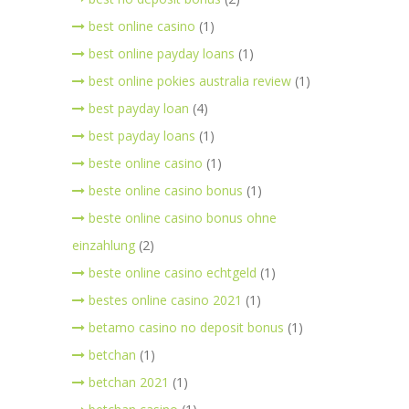
best online casino
(1)
best online payday loans
(1)
best online pokies australia review
(1)
best payday loan
(4)
best payday loans
(1)
beste online casino
(1)
beste online casino bonus
(1)
beste online casino bonus ohne
einzahlung
(2)
beste online casino echtgeld
(1)
bestes online casino 2021
(1)
betamo casino no deposit bonus
(1)
betchan
(1)
betchan 2021
(1)