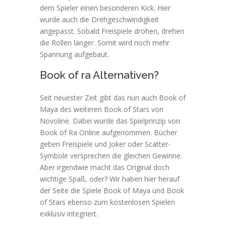
dem Spieler einen besonderen Kick. Hier
wurde auch die Drehgeschwindigkeit
angepasst. Sobald Freispiele drohen, drehen
die Rollen länger. Somit wird noch mehr
Spannung aufgebaut.
Book of ra Alternativen?
Seit neuester Zeit gibt das nun auch Book of
Maya des weiteren Book of Stars von
Novoline. Dabei wurde das Spielprinzip von
Book of Ra Online aufgenommen. Bücher
geben Freispiele und Joker oder Scatter-
Symbole versprechen die gleichen Gewinne.
Aber irgendwie macht das Original doch
wichtige Spaß, oder? Wir haben hier herauf
der Seite die Spiele Book of Maya und Book
of Stars ebenso zum kostenlosen Spielen
exklusiv integriert.