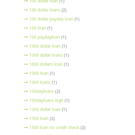
100 dollar loan
(1)
100 dollar loans
(2)
100 dollar payday loan
(1)
100 loan
(1)
100 paydayloan
(1)
1000 dollar loan
(1)
1000 dollar loans
(1)
1000 dollars loan
(1)
1000 loan
(1)
1000 loans
(1)
100dayloans
(2)
100dayloans legit
(1)
1500 dollar loan
(1)
1500 loan
(2)
1500 loan no credit check
(2)