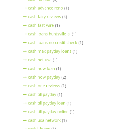
cash advance reno
(1)
cash fairy reviews
(4)
cash fast wire
(1)
cash loans huntsville al
(1)
cash loans no credit check
(1)
cash max payday loans
(1)
cash net usa
(1)
cash now loan
(1)
cash now payday
(2)
cash one reviews
(1)
cash till payday
(1)
cash till payday loan
(1)
cash till payday online
(1)
cash usa network
(1)
cash1 loans
(1)