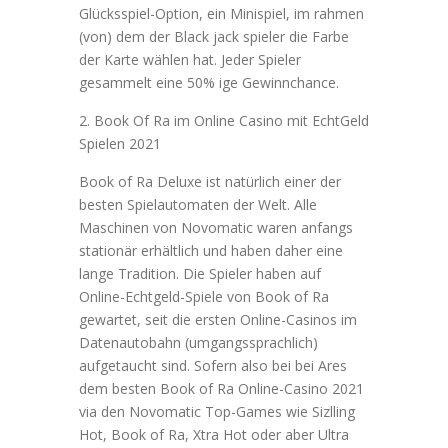
Glücksspiel-Option, ein Minispiel, im rahmen
(von) dem der Black jack spieler die Farbe
der Karte wählen hat. Jeder Spieler
gesammelt eine 50% ige Gewinnchance.
2. Book Of Ra im Online Casino mit EchtGeld
Spielen 2021
Book of Ra Deluxe ist natürlich einer der
besten Spielautomaten der Welt. Alle
Maschinen von Novomatic waren anfangs
stationär erhältlich und haben daher eine
lange Tradition. Die Spieler haben auf
Online-Echtgeld-Spiele von Book of Ra
gewartet, seit die ersten Online-Casinos im
Datenautobahn (umgangssprachlich)
aufgetaucht sind. Sofern also bei bei Ares
dem besten Book of Ra Online-Casino 2021
via den Novomatic Top-Games wie Sizlling
Hot, Book of Ra, Xtra Hot oder aber Ultra