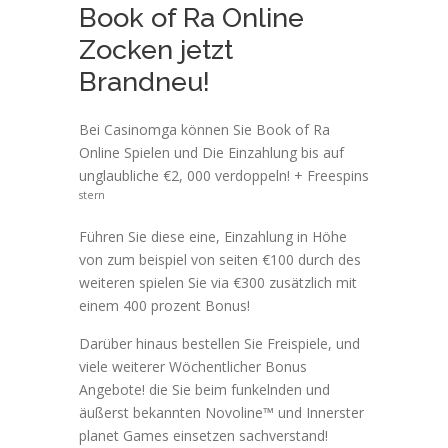
Book of Ra Online
Zocken jetzt
Brandneu!
Bei Casinomga können Sie Book of Ra
Online Spielen und Die Einzahlung bis auf
unglaubliche €2, 000 verdoppeln! + Freespins
stern
Führen Sie diese eine, Einzahlung in Höhe
von zum beispiel von seiten €100 durch des
weiteren spielen Sie via €300 zusätzlich mit
einem 400 prozent Bonus!
Darüber hinaus bestellen Sie Freispiele, und
viele weiterer Wöchentlicher Bonus
Angebote! die Sie beim funkelnden und
äußerst bekannten Novoline™ und Innerster
planet Games einsetzen sachverstand!