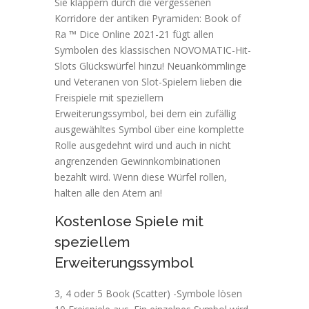
Sie klappern durch die vergessenen
Korridore der antiken Pyramiden: Book of
Ra ™ Dice Online 2021-21 fügt allen
Symbolen des klassischen NOVOMATIC-Hit-
Slots Glückswürfel hinzu! Neuankömmlinge
und Veteranen von Slot-Spielern lieben die
Freispiele mit speziellem
Erweiterungssymbol, bei dem ein zufällig
ausgewähltes Symbol über eine komplette
Rolle ausgedehnt wird und auch in nicht
angrenzenden Gewinnkombinationen
bezahlt wird. Wenn diese Würfel rollen,
halten alle den Atem an!
Kostenlose Spiele mit
speziellem
Erweiterungssymbol
3, 4 oder 5 Book (Scatter) -Symbole lösen