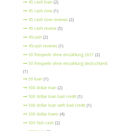
45 cash loan
(2)
45 cash now
(1)
45 cash now reviews
(2)
45 cash review
(5)
45cash
(2)
45cash reviews
(1)
50 freispiele ohne einzahlung 2021
(2)
50 freispiele ohne einzahlung deutschland
(1)
50 loan
(1)
500 dollar loan
(2)
500 dollar loan bad credit
(1)
500 dollar loan with bad credit
(1)
500 dollar loans
(4)
500 fast cash
(2)